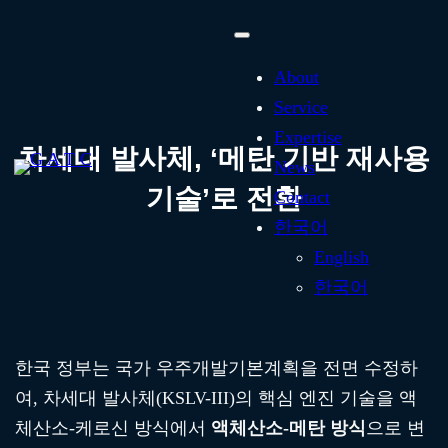
About
Service
Expertise
차세대 발사체, ‘메탄 기반 재사용
News
기술’로 전환
Contact
한국어
English
한국어
한국 정부는 국가 우주개발기본계획을 전면 수정하
여, 차세대 발사체(KSLV-III)의 핵심 엔진 기술을 액
체산소-케로신 방식에서
액체산소-메탄 방식
으로 변